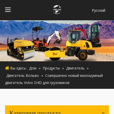
Pусский
فارسی
Bahasa
indonesia
Türk dili
ไทย
Italiano
Deutsch
Вы здесь:
Дом
»
Продукты
»
Двигатель
»
Português
Двигатель Вольво
»
Совершенно новый малошумный
Español
двигатель Volvo D4D для грузовиков
Français
English
Категория продукта