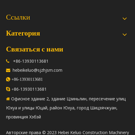
Ссылки
Категория
Связаться с нами
+86-13930113681

hebeikeluo@sjzhjsm.com


+86-13930113681
86-13930113681

+
Офисное здание 2, здание Цзиньлин, пересечение улиц

Юхуа и улицы Юцай, район Юхуа, город Шицзячжуан,
провинция Хэбэй
​Авторские права © 2023 Hebei Keluo Construction Machinery