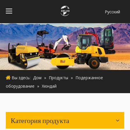
Pусский
فارسی
Bahasa
indonesia
Türk dili
ไทย
Italiano
Deutsch
Вы здесь:
Дом
»
Продукты
»
Подержанное
Português
оборудование
»
Хюндай
Español
Français
English
Категория продукта