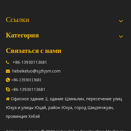
Ссылки
Категория
Связаться с нами
+86-13930113681

hebeikeluo@sjzhjsm.com


+86-13930113681
86-13930113681

+
Офисное здание 2, здание Цзиньлин, пересечение улиц

Юхуа и улицы Юцай, район Юхуа, город Шицзячжуан,
провинция Хэбэй