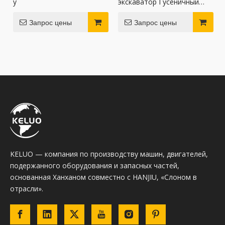
у
экскаватор Гусеничный
используемый Хюндай
Р215ВС с различными
Запрос цены
Запрос цены
доступными
приложениями
KELUO — компания по производству машин, двигателей,
подержанного оборудования и запасных частей,
основанная Ханханом совместно с HANJIU, «Слоном в
отрасли».