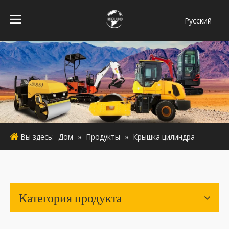
Pусский
فارسی
Bahasa
indonesia
Türk dili
ไทย
Italiano
Deutsch
Вы здесь:
Дом
»
Продукты
»
Крышка цилиндра
Português
Español
Français
English
Категория продукта