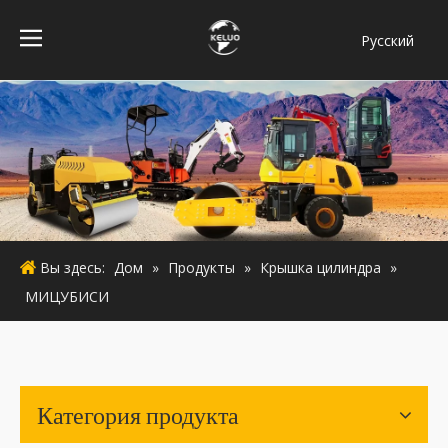
Pусский
فارسی
Bahasa
indonesia
Türk dili
ไทย
Italiano
Deutsch
Вы здесь:
Дом
»
Продукты
»
Крышка цилиндра
»
Português
МИЦУБИСИ
Español
Français
English
Категория продукта