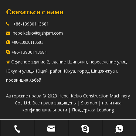
Связаться с нами
+86-13930113681

hebeikeluo@sjzhjsm.com


+86-13930113681
86-13930113681

+
Офисное здание 2, здание Цзиньлин, пересечение улиц

Юхуа и улицы Юцай, район Юхуа, город Шицзячжуан,
провинция Хэбэй
​Авторские права © 2023 Hebei Keluo Construction Machinery
Co., Ltd. Все права защищены.|
Sitemap
|
политика
конфиденциальности
| Поддержка
Leadong