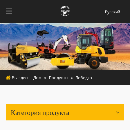
Pусский
فارسی
Bahasa
indonesia
Türk dili
ไทย
Italiano
Deutsch
Вы здесь:
Дом
»
Продукты
»
Лебедка
Português
Español
Français
English
Категория продукта