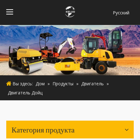
Pусский
فارسی
Bahasa
indonesia
Türk dili
ไทย
Italiano
Deutsch
Вы здесь:
Дом
»
Продукты
»
Двигатель
»
Português
Двигатель Дойц
Español
Français
English
Категория продукта