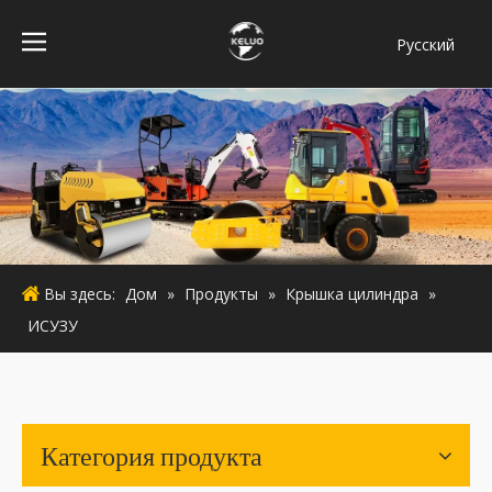
Pусский
فارسی
Bahasa
indonesia
Türk dili
ไทย
Italiano
Deutsch
Вы здесь:
Дом
»
Продукты
»
Крышка цилиндра
»
Português
ИСУЗУ
Español
Français
English
Категория продукта