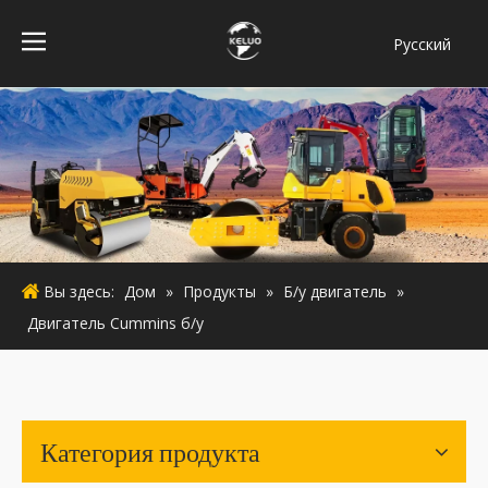
Pусский
فارسی
Bahasa
indonesia
Türk dili
ไทย
Italiano
Deutsch
Вы здесь:
Дом
»
Продукты
»
Б/у двигатель
»
Português
Двигатель Cummins б/у
Español
Français
English
Категория продукта