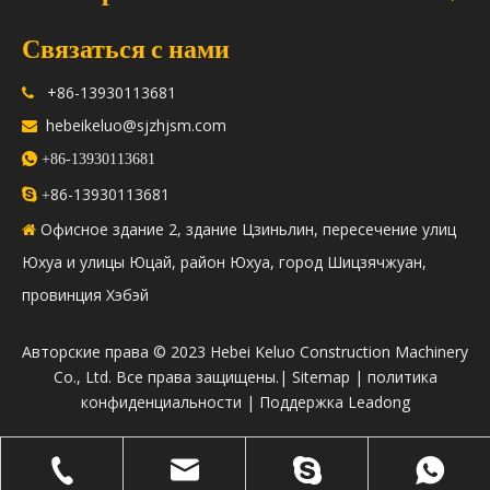
Связаться с нами
+86-13930113681

hebeikeluo@sjzhjsm.com


+86-13930113681
86-13930113681

+
Офисное здание 2, здание Цзиньлин, пересечение улиц

Юхуа и улицы Юцай, район Юхуа, город Шицзячжуан,
провинция Хэбэй
​Авторские права © 2023 Hebei Keluo Construction Machinery
Co., Ltd. Все права защищены.|
Sitemap
|
политика
конфиденциальности
| Поддержка
Leadong