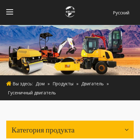
Pусский
فارسی
Bahasa
indonesia
Türk dili
ไทย
Italiano
Deutsch
Вы здесь:
Дом
»
Продукты
»
Двигатель
»
Português
Гусеничный двигатель
Español
Français
English
Категория продукта