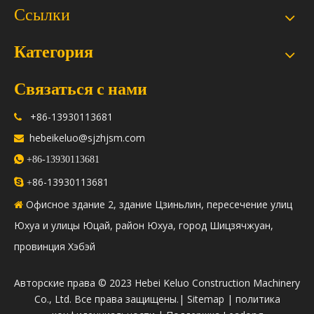
Ссылки
Категория
Связаться с нами
+86-13930113681

hebeikeluo@sjzhjsm.com


+86-13930113681
86-13930113681

+
Офисное здание 2, здание Цзиньлин, пересечение улиц

Юхуа и улицы Юцай, район Юхуа, город Шицзячжуан,
провинция Хэбэй
​Авторские права © 2023 Hebei Keluo Construction Machinery
Co., Ltd. Все права защищены.|
Sitemap
|
политика