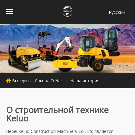
Pусский
فارسی
Bahasa
indonesia
Türk dili
ไทย
Italiano
Deutsch
Вы здесь:
Дом
»
О Hас
»
Наша история
Português
Español
Français
О строительной технике
English
Keluo
Hebei Keluo Construction Machinery Co., Ltd.является