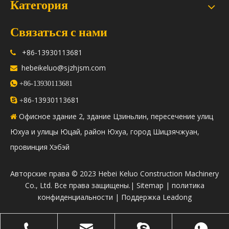
Категория
Связаться с нами
+86-13930113681

hebeikeluo@sjzhjsm.com


+86-13930113681
86-13930113681

+
Офисное здание 2, здание Цзиньлин, пересечение улиц

Юхуа и улицы Юцай, район Юхуа, город Шицзячжуан,
провинция Хэбэй
​Авторские права © 2023 Hebei Keluo Construction Machinery
Co., Ltd. Все права защищены.|
Sitemap
|
политика
конфиденциальности
| Поддержка
Leadong