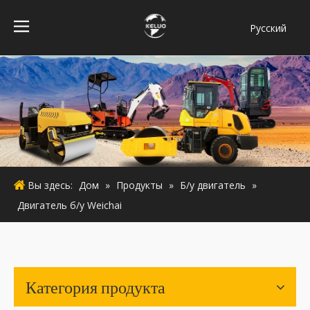
Pусский
فارسی
Bahasa
indonesia
Türk dili
ไทย
Italiano
Deutsch
Вы здесь:
Дом
»
Продукты
»
Б/у двигатель
»
Português
Двигатель б/у Weichai
Español
Français
English
Категория продукта