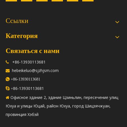
Ссылки
Категория
Связаться с нами
+86-13930113681

hebeikeluo@sjzhjsm.com


+86-13930113681
86-13930113681

+
Офисное здание 2, здание Цзиньлин, пересечение улиц

Юхуа и улицы Юцай, район Юхуа, город Шицзячжуан,
провинция Хэбэй