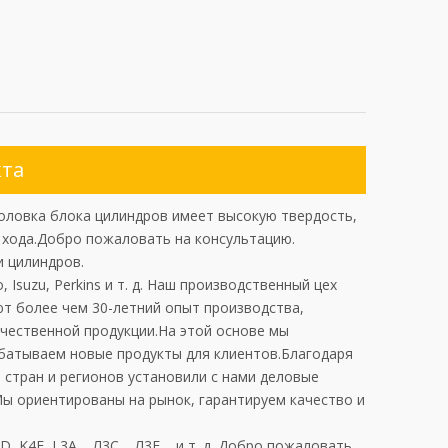
кта
оловка блока цилиндров имеет высокую твердость,
 хода.Добро пожаловать на консультацию.
и цилиндров.
o, Isuzu, Perkins и т. д. Наш производственный цех
т более чем 30-летний опыт производства,
чественной продукции.На этой основе мы
абатываем новые продукты для клиентов.Благодаря
 стран и регионов установили с нами деловые
ы ориентированы на рынок, гарантируем качество и
, K4E, L3A, Л3С, , Л3Е, и т. д. Добро пожаловать,