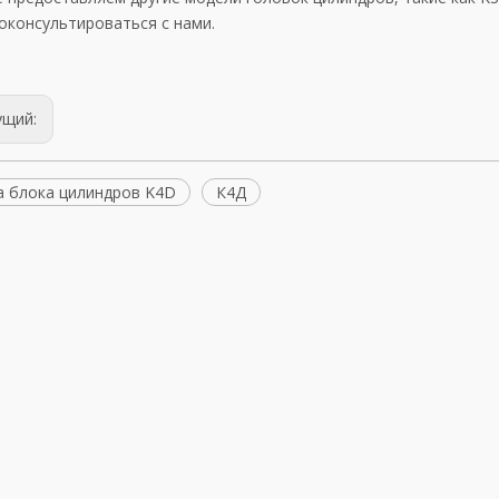
оконсультироваться с нами.
ущий:
а блока цилиндров K4D
К4Д