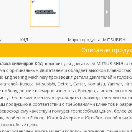
:
К4Д
Марка продукта:
MITSUBISHI
Описание проду
блока цилиндров К4Д
подходит для двигателей MITSUBISHI.Эта г
ма с оригинальным двигателем и обладает высокой плавностью
uo Engineering Machinery производит детали двигателей и головк
гателей: Kubota, Mitsubishi, Detroit, Carter, Komatsu, Yanmar, Hin
ет оборудование всемирно известных брендов, а инженеры имею
могут быть компетентны в руководить производством высокока
им продукцию в соответствии с требованиями клиентов и разр
ревосходному качеству и конкурентоспособным ценам, более 20
я, особенно в Европе, Южной Америке и Юго-Восточной Азии.М
тоспособные цены.
 предоставляем другие модели головок цилиндров, такие как K3D