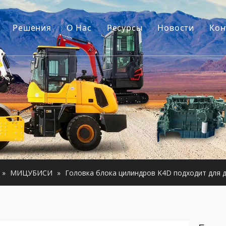
Решения
О Hас
Ресурсы
Новости
Кон
ель
Наша история
Путеводители
уары для экскаваторов
Наше преимущество
Часто задаваемые вопрос
строительная техника
Видео
гатель
анное оборудование
»
МИЦУБИСИ
»
Головка блока цилиндров K4D подходит для дв