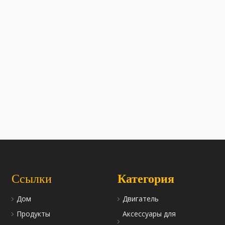
блока цилиндров S3l-S3l2
Головка блока цилиндров L3E
для двигателей Mitsubishi.
подходит для двигателей Mitsubis
Ссылки
Категория
Дом
Двигатель
Продукты
Аксессуары для