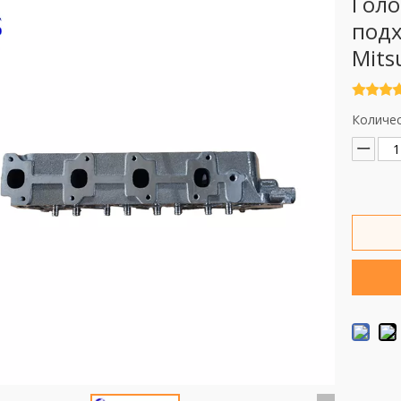
Голо
подх
Mits
Количес