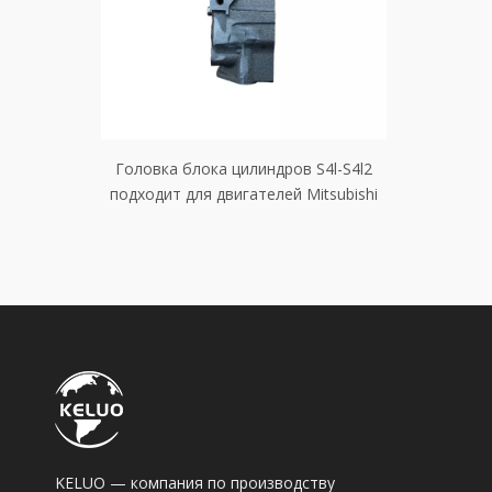
 S4Q-S4Q2
Головка блока цилиндров S4l-S4l2
Головка 
itsubishi
подходит для двигателей Mitsubishi
подходит 
KELUO — компания по производству