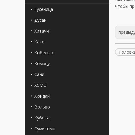
чтобы пр
Гусеница
Дусан
Хитачи
предыд
Като
Головк
Кобелько
Комацу
Сани
XCMG
Хюндай
Вольво
Кубота
Сумитомо