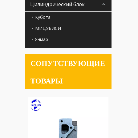
Цилиндрический блок
Кубота
МИЦУБИСИ
Янмар
СОПУТСТВУЮЩИЕ
ТОВАРЫ