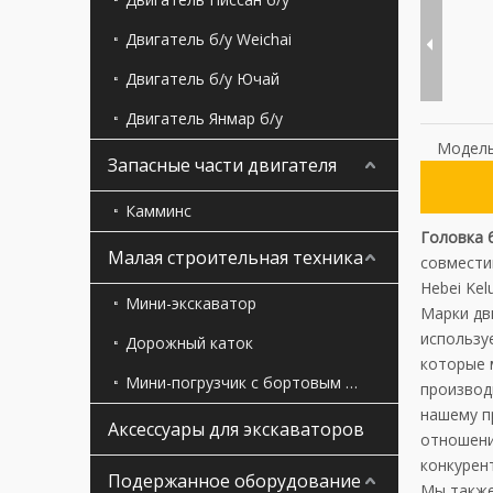
Двигатель б/у Weichai
Двигатель б/у Ючай
Двигатель Янмар б/у
Модель
Запасные части двигателя
Камминс
Головка 
Малая строительная техника
совмести
Hebei Kel
Мини-экскаватор
Марки дви
использу
Дорожный каток
которые 
Мини-погрузчик с бортовым поворотом
производ
нашему п
Аксессуары для экскаваторов
отношени
конкурен
Подержанное оборудование
Мы также