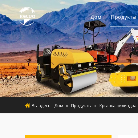
Дом
Продукты
Двигат
Аксесс
Малая 
Б/у дви
Подерж
Вы здесь:
Дом
»
Продукты
»
Крышка цилиндра