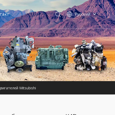
такт
Pусский
فارسی
Bahasa
indonesia
ы
Türk dili
ไทย
Italiano
Deutsch
Português
Español
Français
игателей Mitsubishi
English