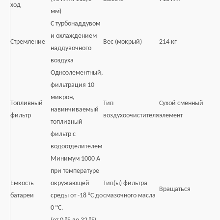
ход
мм)
С турбонаддувом
и охлаждением
Стремление
Вес (мокрый)
214 кг
наддувочного
воздуха
Одноэлементный,
фильтрация 10
микрон,
Топливный
Тип
Сухой сменный
навинчиваемый
фильтр
воздухоочистителя
элемент
топливный
фильтр с
водоотделителем
Минимум 1000 А
при температуре
Емкость
окружающей
Тип(ы) фильтра
Вращаться
батареи
среды от -18 °C до
смазочного масла
0 °C.