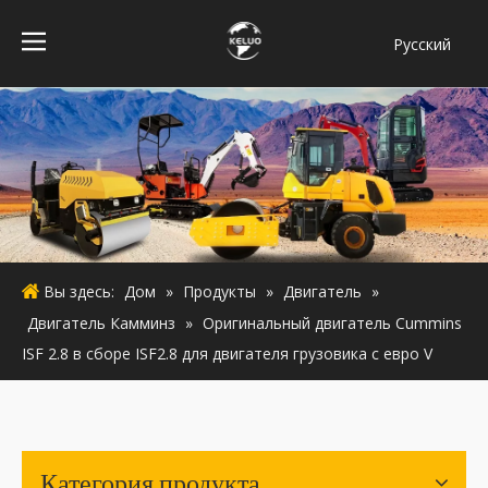
Pусский
فارسی
Bahasa
indonesia
Türk dili
ไทย
Italiano
Deutsch
Вы здесь:
Дом
»
Продукты
»
Двигатель
»
Português
Двигатель Камминз
»
Оригинальный двигатель Cummins
Español
ISF 2.8 в сборе ISF2.8 для двигателя грузовика с евро V
Français
English
Категория продукта