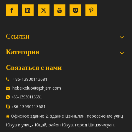
Ссылки
Категория
Связаться с нами
+86-13930113681

hebeikeluo@sjzhjsm.com


+86-13930113681
86-13930113681

+
Офисное здание 2, здание Цзиньлин, пересечение улиц

Юхуа и улицы Юцай, район Юхуа, город Шицзячжуан,