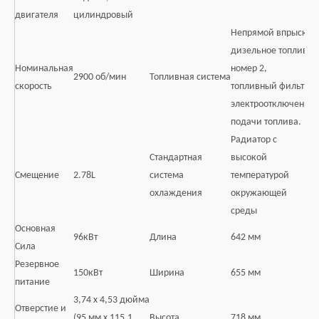
двигателя
цилиндровый
Непрямой впрыск:
дизельное топливо
Номинальная
номер 2,
2900 об/мин
Топливная система
скорость
топливный фильтр,
электроотключение
подачи топлива.
Радиатор с
Стандартная
высокой
Смещение
2.78L
система
температурой
охлаждения
окружающей
среды
Основная
96кВт
Длина
642 мм
Сила
Резервное
150кВт
Ширина
655 мм
питание
3,74 х 4,53 дюйма
Отверстие и
(95 мм х 115,1
Высота
718 мм