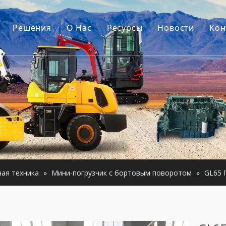
Решения
О Hас
Ресурсы
Новости
Кон
ель
Наша история
Путеводители
уары для экскаваторов
Наше преимущество
Часто задаваемые вопрос
строительная техника
Видео
гатель
анное оборудование
ная техника
»
Мини-погрузчик с бортовым поворотом
»
GL65 