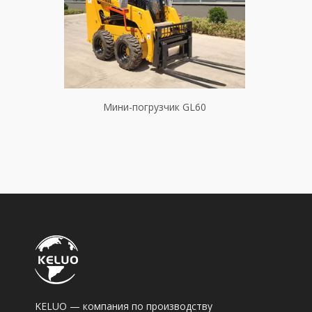
вым поворотом
Мини-погрузчик GL60
5, GL85 и GL100
KELUO — компания по производству