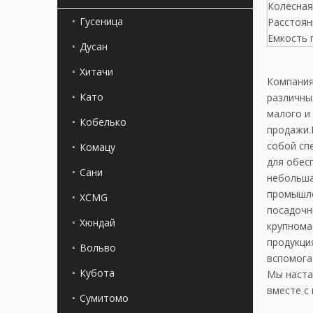
Колесная
Гусеница
Расстоян
Емкость 
Дусан
Хитачи
Компания 
Като
различны
малого и
Кобелько
продажи.
собой сп
Комацу
для обес
Сани
небольша
промышлен
XCMG
посадочн
Хюндай
крупнома
продукци
Вольво
вспомога
Кубота
Мы наста
вместе с
Сумитомо