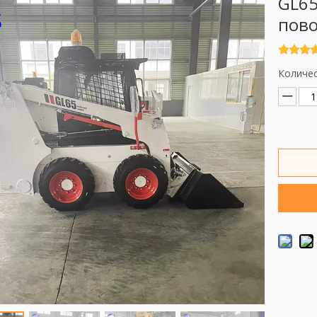
GL65
пов
Количес