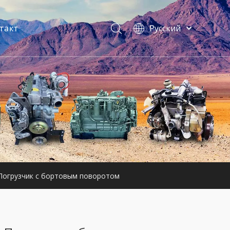
такт
Pусский
فارسی
Bahasa
indonesia
ы
Türk dili
ไทย
Italiano
Deutsch
Português
Español
Français
Погрузчик с бортовым поворотом
English