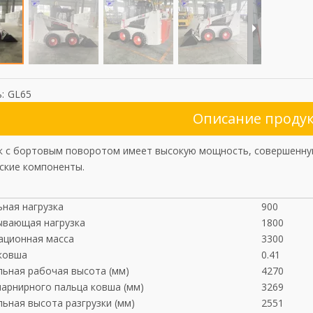
:
GL65
Описание проду
к с бортовым поворотом имеет высокую мощность, совершенную
ские компоненты.
ная нагрузка
900
ывающая нагрузка
1800
ационная масса
3300
ковша
0.41
ьная рабочая высота (мм)
4270
арнирного пальца ковша (мм)
3269
ьная высота разгрузки (мм)
2551