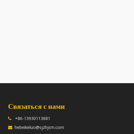
Связаться с нами
+86-13930113681

hebeikeluo@sjzhjsm.com
