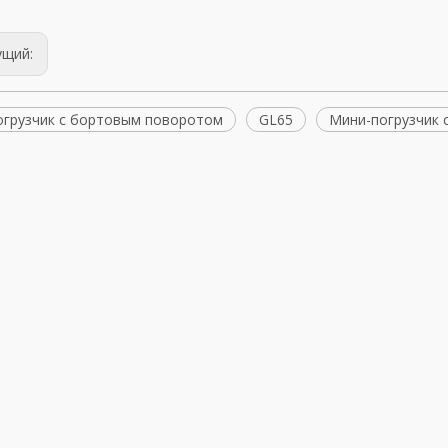
ущий:
огрузчик с бортовым поворотом
GL65
Мини-погрузчик