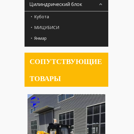
Цилиндрический блок
Кубота
МИЦУБИСИ
Янмар
СОПУТСТВУЮЩИЕ
ТОВАРЫ