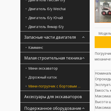
Двигатель б/у Weichai
Двигатель б/у Ючай
Двигатель Янмар б/у
Модель
Запасные части двигателя
Камминс
Погрузчи
Малая строительная техника
механиче
Мини-экскаватор
Номиналь
Дорожный каток
Опрокид
Эксплуат
Мини-погрузчик с бортовым поворотом
Емкость 
Максимал
Аксессуары для экскаваторов
Высота ш
Максимал
Подержанное оборудование