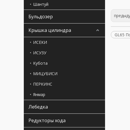
Шантуй
предыд
Бульдозер
Крышка цилиндра
GL65 П
ИСЕКИ
ИСУЗУ
Кубота
МИЦУБИСИ
ПЕРКИНС
Янмар
Лебедка
Редукторы хода