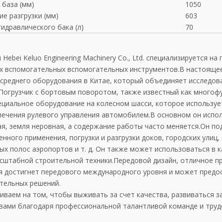
 база (мм)
1050
ие разгрузки (мм)
603
гидравлического бака (л)
70
Hebei Keluo Engineering Machinery Co., Ltd. специализируется 
х вспомогательных вспомогательных инструментов.В настояще
 среднего оборудования в Китае, который объединяет исследова
Погрузчик с бортовым поворотом, также известный как многоф
ециальное оборудование на колесном шасси, которое использует
печения рулевого управления автомобилем.В основном он испол
я, земля неровная, а содержание работы часто меняется.Он по
ного применения, погрузки и разгрузки доков, городских улиц, 
ых полос аэропортов и т. д. Он также может использоваться в 
сштабной строительной техники.Передовой дизайн, отличное пр
я достигнет передового международного уровня и может пред
тельных решений.
иваем на том, чтобы выживать за счет качества, развиваться з
 вами благодаря профессиональной талантливой команде и тру