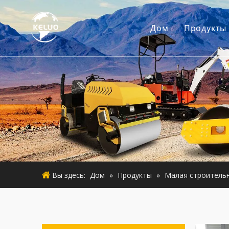
Дом
Продукты
Двигат
Аксесс
Малая 
Б/у дви
Подерж
Вы здесь:
Дом
»
Продукты
»
Малая строитель