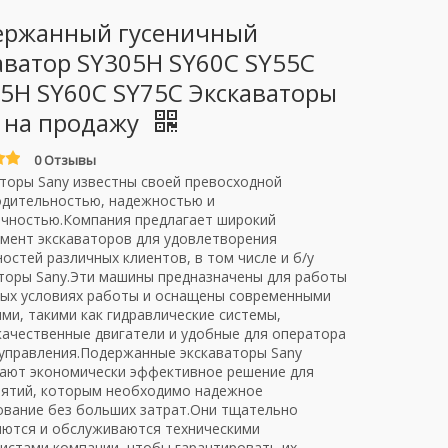
ержанный гусеничный
аватор SY305H SY60C SY55C
5H SY60C SY75C Экскаваторы
 на продажу
0 Отзывы
торы Sany известны своей превосходной
одительностью, надежностью и
чностью.Компания предлагает широкий
мент экскаваторов для удовлетворения
остей различных клиентов, в том числе и б/у
торы Sany.Эти машины предназначены для работы
ых условиях работы и оснащены современными
ми, такими как гидравлические системы,
ачественные двигатели и удобные для оператора
управления.Подержанные экскаваторы Sany
ают экономически эффективное решение для
иятий, которым необходимо надежное
вание без больших затрат.Они тщательно
ются и обслуживаются техническими
истами компании, чтобы гарантировать их