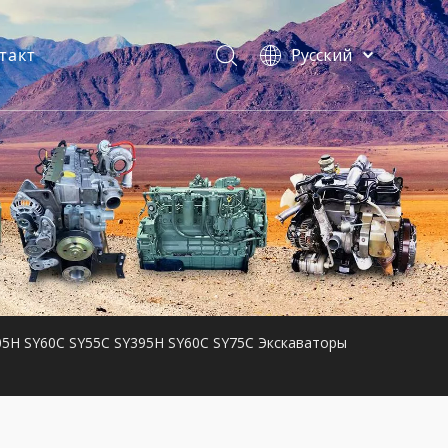
такт
Pусский
فارسی
Bahasa
indonesia
ы
Türk dili
ไทย
Italiano
Deutsch
Português
Español
Français
05H SY60C SY55C SY395H SY60C SY75C Экскаваторы
English