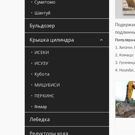
Сумитомо
Шантуй
Бульдозер
Подержан
подлинны
Крышка цилиндра
Популярна
1. Хитачи:
ИСЕКИ
2. Комацу:
ИСУЗУ
3. Гусениц
4. Hyundai
Кубота
МИЦУБИСИ
ПЕРКИНС
Янмар
Лебедка
Редукторы хода