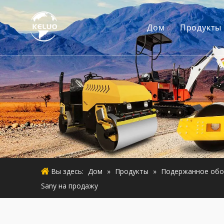
Дом
Продукты
Двигат
Аксесс
Малая 
Б/у дви
Подерж
Вы здесь:
Дом
»
Продукты
»
Подержанное обо
Sany на продажу