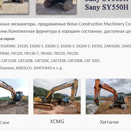
ные экскаваторы, продаваемые Keluo Construction Machinery Co
ми.Комплектная фурнитура в хорошем состоянии, доступная цен
я серия:
 EX100WD, EX120, EX200-1, EX200-2, EX200-3, EX200-5, EX350, ZAXIS200, ZAXI
 ПК60, ПК120, ПК130-7, ПК200, ПК210, ПК220
а CAT312B, CAT320B, CAT320C, CAT325B, CAT330B, CAT 330C.
, Daewoo, KEBOLCO, SIMITOMO и т. д.
XCMG
Хитачи
Сани