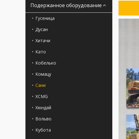
Подержанное оборудование
Гусеница
Дусан
Хитачи
Като
Кобелько
Комацу
Сани
XCMG
Хюндай
Вольво
Кубота