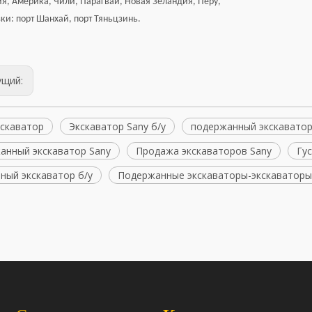
ия, Америка, Чили, Парагвай, Новая Зеландия, Перу,
зки: порт Шанхай, порт Тяньцзинь.
ущий:
кскаватор
Экскаватор Sany б/у
подержанный экскавато
экскаватор Doosan DX75-9CN ACE
Подержанный японский экс
X380LC DX420LC-9C с хорошей
EX100WD EX120 EX200-1 E
анный экскаватор Sany
Продажа экскаваторов Sany
Гу
производительностью
EX200-3 EX200-5 EX350 ZA
ZAXIS230 Hitachi Экскав
ный экскаватор б/у
Подержанные экскаваторы-экскаваторы
экскаватор