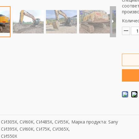
соответ
произво
Количес
СИ305Х, СИ60К, СИ485Х, СИ55К,
Марка продукта:
Sany
СИ395Х, СИ60К, СИ75К, СИ365Х,
СИ550Х