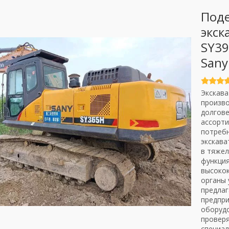
Под
экск
SY39
Sany
Экскава
произв
долгове
ассорти
потребн
экскава
в тяжел
функция
высокок
органы 
предлаг
предпр
оборудо
проверя
специал