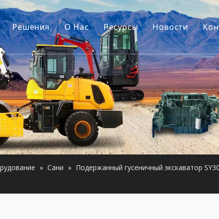
Решения
О Hас
Ресурсы
Новости
Кон
ель
Наша история
Путеводители
уары для экскаваторов
Наше преимущество
Часто задаваемые вопрос
строительная техника
Видео
гатель
анное оборудование
рудование
»
Сани
»
Подержанный гусеничный экскаватор SY3