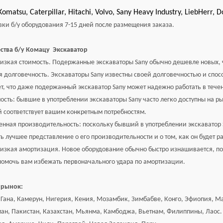
omatsu, Caterpillar, Hitachi, Volvo, Sany Heavy Industry, LiebHerr, 
вки б/у оборудования 7-15 дней после размещения заказа.
ства б/у
Комацу
Экскаватор
изкая стоимость. Подержанные экскаваторы Sany обычно дешевле новых, ч
 долговечность. Экскаваторы Sany известны своей долговечностью и спо
т, что даже подержанный экскаватор Sany может надежно работать в течен
ость: бывшие в употреблении экскаваторы Sany часто легко доступны на рынк
 соответствует вашим конкретным потребностям.
нная производительность: поскольку бывший в употреблении экскаватор 
ь лучшее представление о его производительности и о том, как он будет 
изкая амортизация. Новое оборудование обычно быстро изнашивается, по
помочь вам избежать первоначального удара по амортизации.
 рынок:
 Гана, Камерун, Нигерия, Кения, Мозамбик, Зимбабве, Конго, Эфиопия, Ма
ман, Пакистан, Казахстан, Мьянма, Камбоджа, Вьетнам, Филиппины, Лаос.