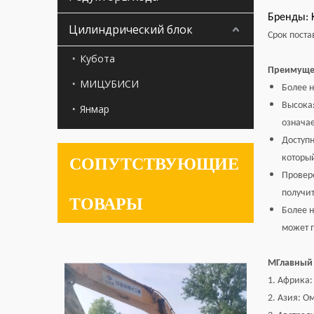
Бренды: K
Цилиндрический блок
Срок поста
Кубота
Преимуще
МИЦУБИСИ
Более н
Высокая
Янмар
означае
Доступн
который
СОПУТСТВУЮЩИЕ
Провере
получит
ТОВАРЫ
Более н
может 
M
Главный
1. Африка:
2. Азия: О