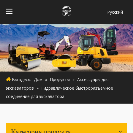
Pусский
فارسی
Bahasa
indonesia
Türk dili
ไทย
Italiano
Deutsch
Вы здесь:
Дом
»
Продукты
»
Аксессуары для
Português
экскаваторов
»
Гидравлическое быстроразъемное
Español
соединение для экскаватора
Français
English
Категория продукта