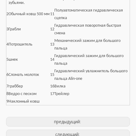
зубьями.
Полуавтоматическая гидравлическая
2
Обычный ковш 500 мм
11
сцепка
Гидравлическая поворотная быстрая
3
Грабли
12
смена
Механический зажим для большого
4
Потрошитель
13
пальца
Гидравлический зажим для большого
5
шнек
14
пальца
Гидравлический увлажнитель большого
6
Сломать молоток
15
пальца Alin-one
7
граббер
16
Вилка
8
Ведро с песком
17
Трейлер
9
Наклонный ковш
предыдущий:
следующий: