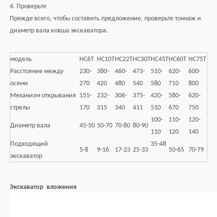
4. Проверьте
Прежде всего, чтобы составить предложение, проверьте тоннаж и
диаметр вала ковша экскаватора.
модель
HC6T
HC10T
HC22T
HC30T
HC45T
HC60T
HC75T
Расстояние между
230-
380-
460-
473-
510-
620-
600-
осями
270
420
480
540
580
710
800
Механизм открывания
155-
232-
306-
375-
420-
580-
620-
стрелы
170
315
340
411
510
670
750
100-
110-
120-
Диаметр вала
45-50
50-70
70-80
80-90
110
120
140
Подходящий
35-48
5-8
9-16
17-23
25-33
50-65
70-79
экскаватор
Экскаватор вложения