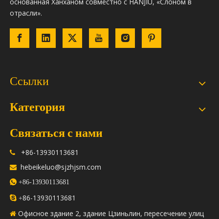
основанная Ханханом совместно с HANJIU, «Слоном в
отрасли».
Ссылки
Категория
Связаться с нами
+86-13930113681

hebeikeluo@sjzhjsm.com


+86-13930113681
86-13930113681

+
Офисное здание 2, здание Цзиньлин, пересечение улиц
