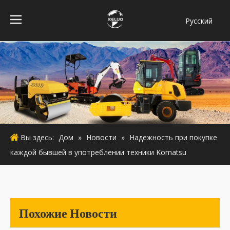
Pусский
فارسی
Bahasa
indonesia
Türk dili
ไทย
Italiano
Deutsch
Вы здесь:
Дом
»
Новости
»
Надежность при покупке
Português
каждой бывшей в употреблении техники Komatsu
Español
Français
English
Похожие Новости