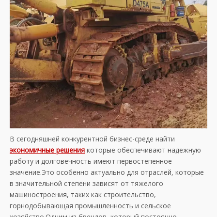
В сегодняшней конкурентной бизнес-среде найти
экономичные решения
которые обеспечивают надежную
работу и долговечность имеют первостепенное
значение.Это особенно актуально для отраслей, которые
в значительной степени зависят от тяжелого
машиностроения, таких как строительство,
горнодобывающая промышленность и сельское
хозяйство.Одним из брендов, который постоянно