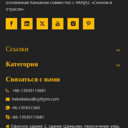
основанная Ханханом совместно с HANJIU, «Слоном в
отрасли».
Ссылки
Категория
Связаться с нами
+86-13930113681

hebeikeluo@sjzhjsm.com


+86-13930113681
86-13930113681

+
Офисное здание 2, здание Цзиньлин, пересечение улиц
