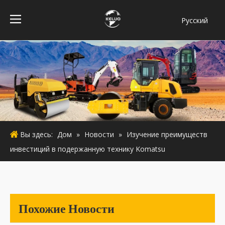
Pусский
فارسی
Bahasa
indonesia
Türk dili
ไทย
Italiano
Deutsch
Вы здесь:
Дом
»
Новости
»
Изучение преимуществ
Português
инвестиций в подержанную технику Komatsu
Español
Français
English
Похожие Новости